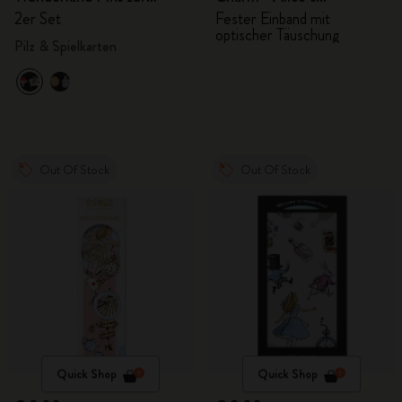
Personalisierung
Abenteuer im Wunderland
2er Set
Fester Einband mit
optischer Täuschung
Pilz & Spielkarten
Out Of Stock
Out Of Stock
Quick Shop
Quick Shop