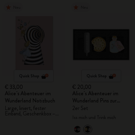
Neu
Neu
Quick Shop
Quick Shop
€ 33,00
€ 20,00
Alice´s Abenteuer im
Alice´s Abenteuer im
Wunderland Notizbuch
Wunderland Pins zur
Personalisierung
Large, liniert, fester
2er Set
Einband, Geschenkbox –
Iss mich und Trink mich
Alice