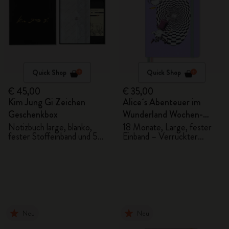
Quick Shop
Quick Shop
€ 45,00
€ 35,00
Kim Jung Gi Zeichen
Alice´s Abenteuer im
Geschenkbox
Wunderland Wochen-
Notizkalender
Notizbuch large, blanko,
18 Monate, Large, fester
fester Stoffeinband und 5
Einband – Verrückter
2026/2027
Graphitstifte
Hutmacher
Neu
Neu