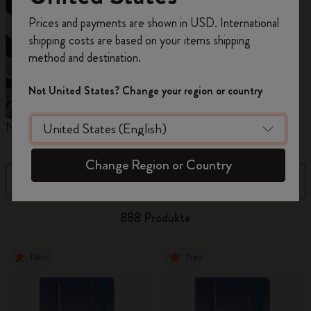
Registrieren Sie sich jetzt und sichern Sie sich
Prices and payments are shown in USD. International
10% Rabatt sowie kostenlosen Versand auf
shipping costs are based on your items shipping
Ihre erste Bestellung
mit dem Code
method and destination.
WELCOME10.
Erstellen Sie ein Moleskine Konto, um Zugang zu
Not United States? Change your region or country
exklusiven Angeboten, Mitgliedervorteilen und
noch mehr Inspiration zu erhalten.
Notizbücher
Kalender
M
Jetzt registrieren!
Change Region or Country
Filter
Neueste
888 Produkte
Neu
Neu