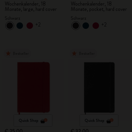
2026/2027
2026/2027
Wochenkalender, 18
Wochenkalender, 18
Monate, large, hard cover
Monate, pocket, hard cover
Schwarz
Schwarz
+2
+2
Bestseller
Bestseller
Quick Shop
Quick Shop
€ 25,00
€ 32,00