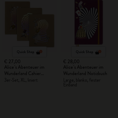
Quick Shop
Quick Shop
€ 27,00
€ 28,00
Alice´s Abenteuer im
Alice´s Abenteuer im
Wunderland Cahier
Wunderland Notizbuch
Notizhefte
3er-Set, XL, liniert
Large, blanko, fester
Einband