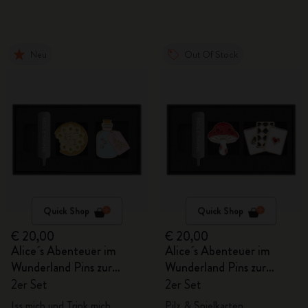
Neu
Out Of Stock
Quick Shop
Quick Shop
€ 20,00
€ 20,00
Alice´s Abenteuer im
Alice´s Abenteuer im
Wunderland Pins zur
Wunderland Pins zur
Personalisierung
Personalisierung
2er Set
2er Set
Iss mich und Trink mich
Pilz & Spielkarten