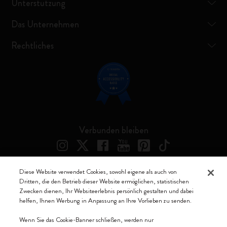
Unterstützung
Das Unternehmen
Rechtliches
Verbunden bleiben
Diese Website verwendet Cookies, sowohl eigene als auch von
Dritten, die den Betrieb dieser Website ermöglichen, statistischen
Moleskine ® ist ein eingetragenes Warenzeichen von Moleskine Srl a
Zwecken dienen, Ihr Websiteerlebnis persönlich gestalten und dabei
socio unico
helfen, Ihnen Werbung in Anpassung an Ihre Vorlieben zu senden.
Moleskine srl a socio unico - Via Bergognone, 34 – 20144 Milano -
Wenn Sie das Cookie-Banner schließen, werden nur
Italia - P. IVA / CCIAA n. 07234480965 - REA MI 1945400 - Cap.