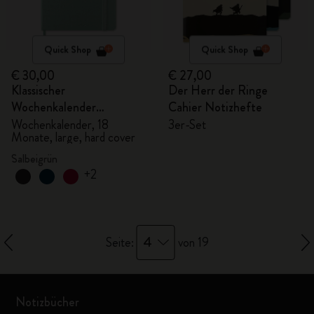
Quick Shop
Quick Shop
€ 30,00
€ 27,00
Klassischer
Der Herr der Ringe
Wochenkalender
Cahier Notizhefte
2026/2027
Wochenkalender, 18
3er-Set
Monate, large, hard cover
Salbeigrün
+2
4
Seite:
von 19
Notizbücher