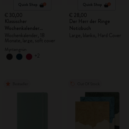
Quick Shop
Quick Shop
€ 30,00
€ 28,00
Klassischer
Der Herr der Ringe
Wochenkalender
Notizbuch
2026/2027
Wochenkalender, 18
Large, blanko, Hard Cover
Monate, large, soft cover
Myrtengrün
+2
Bestseller
Out Of Stock