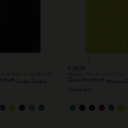
City Guide Notebooks LUXE x Moleskine
Casa Batlló Custom Editions
I Am The City
IZIPIZI x Moleskine
Moleskine Detour
€ 29,00
reis der letzten 30 Tage: € 24,00
Niedrigster Preis der letzten 30 Tage
tizbuch
Classic Notizbuch
Fester Einband
Weicher Ei
Limettengrün