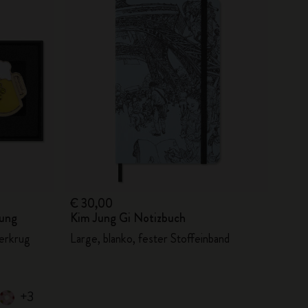
€ 30,00
tung
Kim Jung Gi Notizbuch
ierkrug
Large, blanko, fester Stoffeinband
+3