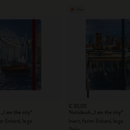
Neu
€ 30,00
„I am the city“
Notizbuch „I am the city“
ter Einband, large
liniert, fester Einband, large
Berlin