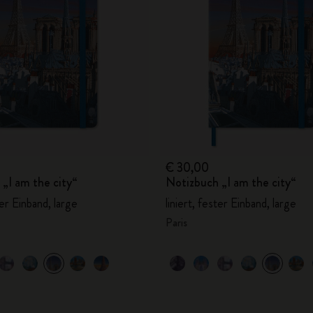
City Guide Notebooks LUXE x Moleskine
Casa Batlló Custom Editions
I Am The City
IZIPIZI x Moleskine
Moleskine Detour
€ 30,00
„I am the city“
Notizbuch „I am the city“
ter Einband, large
liniert, fester Einband, large
Paris