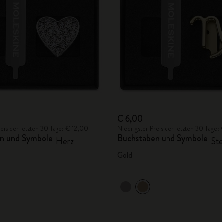
City Guide Notebooks LUXE x Moleskine
Casa Batlló Custom Editions
I Am The City
IZIPIZI x Moleskine
Moleskine Detour
€ 6,00
reis der letzten 30 Tage: € 12,00
Niedrigster Preis der letzten 30 Tage
n und Symbole
Buchstaben und Symbole
Herz
St
Gold