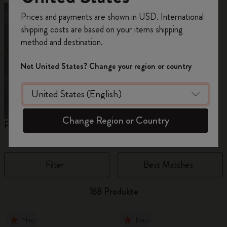
Registrieren Sie sich jetzt und sichern Sie sich
Prices and payments are shown in USD. International
10% Rabatt sowie kostenlosen Versand auf
shipping costs are based on your items shipping
Ihre erste Bestellung
mit dem Code
method and destination.
WELCOME10.
Erstellen Sie ein Moleskine Konto, um Zugang zu
Not United States? Change your region or country
exklusiven Angeboten, Mitgliedervorteilen und
noch mehr Inspiration zu erhalten.
Jetzt registrieren!
Change Region or Country
Personalisierter Kalender
12-Monats-Kalender
K
Filter
Best Matches
168 Produkte
Neu
Neu