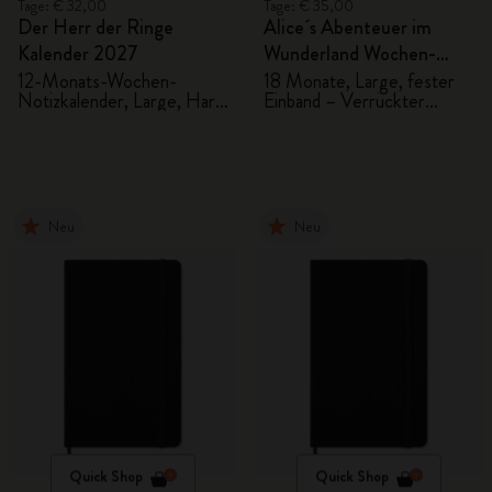
Tage: € 32,00
Tage: € 35,00
Der Herr der Ringe
Alice´s Abenteuer im
Kalender 2027
Wunderland Wochen-
Notizkalender
12-Monats-Wochen-
18 Monate, Large, fester
Notizkalender, Large, Hard
Einband – Verrückter
2026/2027
Cover
Hutmacher
Neu
Neu
Quick Shop
Quick Shop