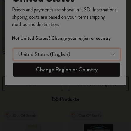
Registrieren Sie sich jetzt und sichern Sie sich
Prices and payments are shown in USD. International
10% Rabatt sowie kostenlosen Versand auf
shipping costs are based on your items shipping
Ihre erste Bestellung
mit dem Code
method and destination.
WELCOME10.
Erstellen Sie ein Moleskine Konto, um Zugang zu
Not United States? Change your region or country
exklusiven Angeboten, Mitgliedervorteilen und
noch mehr Inspiration zu erhalten.
Reframe Sunglasses
Kim Jung Gi Kollektion
K
i
Jetzt registrieren!
Change Region or Country
Filter
Preis (aufsteigend)
155 Produkte
Out Of Stock
Out Of Stock