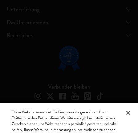
Unterstützung
Das Unternehmen
Rechtliches
Verbunden bleiben
Diese Website verwendet Cookies, sowohl eigene als auch von
Dritten, die den Betrieb dieser Website ermöglichen, statistischen
Moleskine ® ist ein eingetragenes Warenzeichen von Moleskine Srl a
Zwecken dienen, Ihr Websiteerlebnis persönlich gestalten und dabei
socio unico
helfen, Ihnen Werbung in Anpassung an Ihre Vorlieben zu senden.
Moleskine srl a socio unico - Via Bergognone, 34 – 20144 Milano -