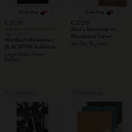
Quick Shop
Quick Shop
€ 27,00
€ 27,00
Alice´s Abenteuer im
Niedrigster Preis der letzten 30
Tage: € 27,00
Wunderland Cahier
Notizbuch Moleskine x
Notizhefte
3er-Set, XL, liniert
BLACKPINK Kollektion
Large, liniert, fester
Einband
Out Of Stock
Out Of Stock