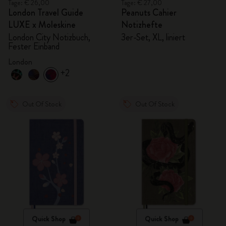
Tage: € 26,00
Tage: € 27,00
London Travel Guide
Peanuts Cahier
LUXE x Moleskine
Notizhefte
London City Notizbuch,
3er-Set, XL, liniert
Fester Einband
London
+2
Out Of Stock
Out Of Stock
Quick Shop
Quick Shop