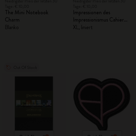
Niedrigster Preis der letzten 30
Niedrigster Preis der letzten 30
Tage: € 10,00
Tage: € 10,00
The Mini Notebook
Impressionen des
Charm
Impressionismus Cahier
Notizheft
Blanko
XL, liniert
Out Of Stock