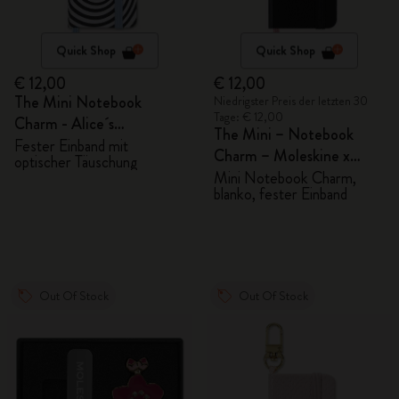
Quick Shop
Quick Shop
€ 12,00
€ 12,00
The Mini Notebook
Niedrigster Preis der letzten 30
Tage: € 12,00
Charm - Alice´s
The Mini – Notebook
Abenteuer im Wunderland
Fester Einband mit
Charm – Moleskine x
optischer Täuschung
BLACKPINK
Mini Notebook Charm,
blanko, fester Einband
Out Of Stock
Out Of Stock