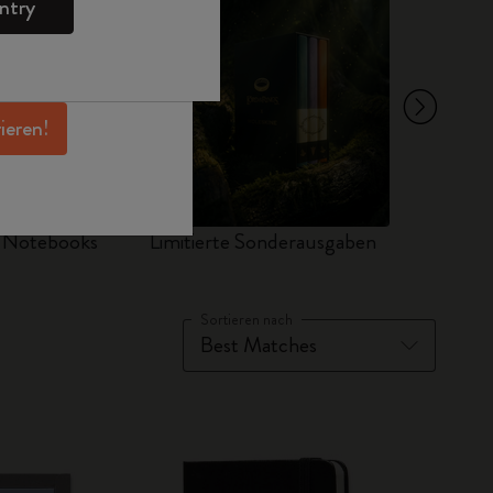
ntry
en Angeboten,
 und noch mehr
erhalten.
rieren!
d Notebooks
Limitierte Sonderausgaben
Sets
Sortieren nach