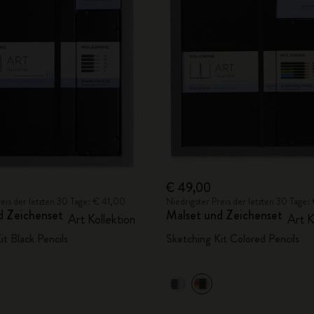
City Guide Notebooks LUXE x Moleskine
Casa Batlló Custom Editions
I Am The City
IZIPIZI x Moleskine
Moleskine Detour
€ 49,00
reis der letzten 30 Tage: € 41,00
Niedrigster Preis der letzten 30 Tage
d Zeichenset
Malset und Zeichenset
Art Kollektion
Art K
it Black Pencils
Sketching Kit Colored Pencils