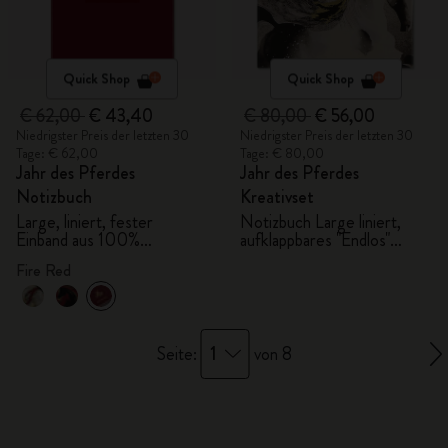
Quick Shop
Quick Shop
€ 62,00
€ 43,40
€ 80,00
€ 56,00
Niedrigster Preis der letzten 30
Niedrigster Preis der letzten 30
Tage: € 62,00
Tage: € 80,00
Jahr des Pferdes
Jahr des Pferdes
Notizbuch
Kreativset
Large, liniert, fester
Notizbuch Large liniert,
Einband aus 100%
aufklappbares "Endlos"
VEGEA® mit
Notizbuch, Kaweco Stift
Fire Red
Geschenkbox
und 2 Washi Tapes mit
Geschenkbox
1
Seite:
von 8