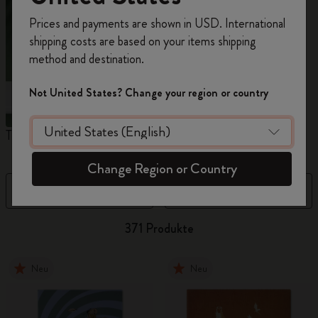
Registrieren Sie sich jetzt und sichern Sie sich
Prices and payments are shown in USD. International
10% Rabatt sowie kostenlosen Versand auf
shipping costs are based on your items shipping
Ihre erste Bestellung
mit dem Code
method and destination.
WELCOME10.
Erstellen Sie ein Moleskine Konto, um Zugang zu
Not United States? Change your region or country
exklusiven Angeboten, Mitgliedervorteilen und
noch mehr Inspiration zu erhalten.
The Original Notebook
The Mini Notebook Charm
N
Jetzt registrieren!
Change Region or Country
Filter
Neueste
371 Produkte
Neu
Neu