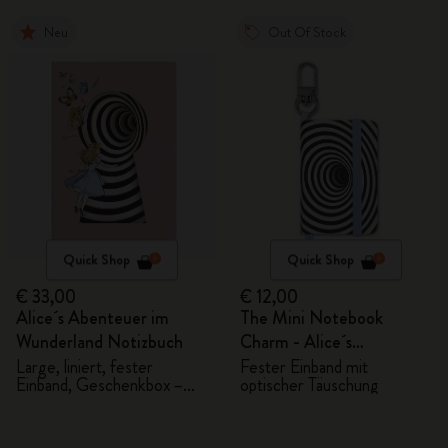
Neu
Out Of Stock
Quick Shop
Quick Shop
€ 33,00
€ 12,00
Alice´s Abenteuer im
The Mini Notebook
Wunderland Notizbuch
Charm - Alice´s
Abenteuer im Wunderland
Large, liniert, fester
Fester Einband mit
Einband, Geschenkbox –
optischer Täuschung
Alice