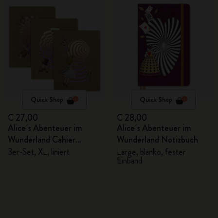
Quick Shop
Quick Shop
€ 27,00
€ 28,00
Alice´s Abenteuer im
Alice´s Abenteuer im
Wunderland Cahier
Wunderland Notizbuch
Notizhefte
3er-Set, XL, liniert
Large, blanko, fester
Einband