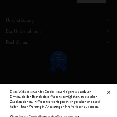
Unterstützung
Das Unternehmen
Rechtliches
Verbunden bleiben
Diese Website verwendet Cookies, sowohl eigene als auch von
Dritten, die den Betrieb dieser Website ermöglichen, statistischen
Zwecken dienen, Ihr Websiteerlebnis persönlich gestalten und dabei
helfen, Ihnen Werbung in Anpassung an Ihre Vorlieben zu senden.
Moleskine ® ist ein eingetragenes Warenzeichen von Moleskine Srl a
Wenn Sie das Cookie-Banner schließen, werden nur