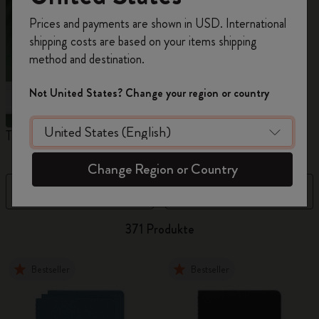
Registrieren Sie sich jetzt und sichern Sie sich
Prices and payments are shown in USD. International
10% Rabatt sowie kostenlosen Versand auf
shipping costs are based on your items shipping
Ihre erste Bestellung
mit dem Code
method and destination.
WELCOME10.
Erstellen Sie ein Moleskine Konto, um Zugang zu
Not United States? Change your region or country
exklusiven Angeboten, Mitgliedervorteilen und
noch mehr Inspiration zu erhalten.
The Original Notebook
The Mini Notebook Charm
N
Jetzt registrieren!
Change Region or Country
Filter
Neueste
371 Produkte
Bestseller
Bestseller