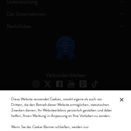
Unterstützung
Das Unternehmen
Rechtliches
Verbunden bleiben
Diese Website verwendet Cookies, sowohl eigene als auch von
Dritten, die den Betrieb dieser Website ermöglichen, statistischen
Moleskine ® ist ein eingetragenes Warenzeichen von Moleskine Srl a
Zwecken dienen, Ihr Websiteerlebnis persönlich gestalten und dabei
socio unico
helfen, Ihnen Werbung in Anpassung an Ihre Vorlieben zu senden.
Moleskine srl a socio unico - Via Bergognone, 34 – 20144 Milano -
Wenn Sie das Cookie-Banner schließen, werden nur
Italia - P. IVA / CCIAA n. 07234480965 - REA MI 1945400 - Cap.