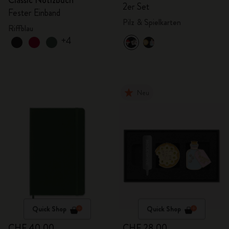
Classic Notizbuch
Personalisierung
2er Set
Fester Einband
Pilz & Spielkarten
Riffblau
+4
Neu
Quick Shop
Quick Shop
CHF 40.00
CHF 28.00