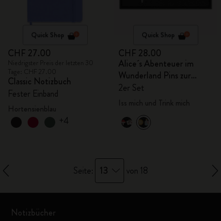
Quick Shop
Quick Shop
CHF 27.00
CHF 28.00
Alice´s Abenteuer im
Niedrigster Preis der letzten 30
Tage: CHF 27.00
Wunderland Pins zur
Classic Notizbuch
Personalisierung
2er Set
Fester Einband
Iss mich und Trink mich
Hortensienblau
+4
13
Seite:
von 18
Notizbücher