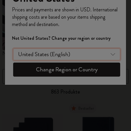
Registrieren Sie sich jetzt und sichern Sie sich
Prices and payments are shown in USD. International
10% Rabatt sowie kostenlosen Versand auf
shipping costs are based on your items shipping
Ihre erste Bestellung
mit dem Code
method and destination.
WELCOME10.
Erstellen Sie ein Moleskine Konto, um Zugang zu
Not United States? Change your region or country
exklusiven Angeboten, Mitgliedervorteilen und
noch mehr Inspiration zu erhalten.
Notizbücher
Kalender
M
Jetzt registrieren!
Change Region or Country
Filter
Best Matches
863 Produkte
Bestseller