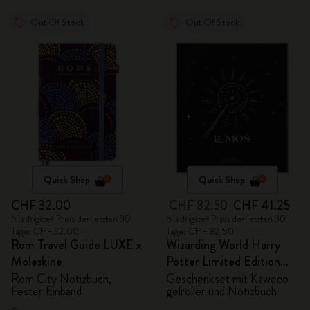
Out Of Stock
Out Of Stock
Quick Shop
Quick Shop
CHF 32.00
CHF 82.50
CHF 41.25
Niedrigster Preis der letzten 30
Niedrigster Preis der letzten 30
Tage: CHF 32.00
Tage: CHF 82.50
Rom Travel Guide LUXE x
Wizarding World Harry
Moleskine
Potter Limited Edition
Bundle
Rom City Notizbuch,
Geschenkset mit Kaweco
Fester Einband
gelroller und Notizbuch