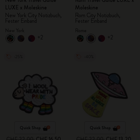
New York Travel Guide
Rom Travel Guide LUXE x
LUXE x Moleskine
Moleskine
New York City Notizbuch,
Rom City Notizbuch,
Fester Einband
Fester Einband
New York
Rome
+2
+2
-25%
-40%
Quick Shop
Quick Shop
CHF 22.00
CHF 16.50
CHF 22.00
CHF 13.20