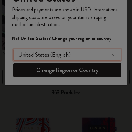
Registrieren Sie sich jetzt und sichern Sie sich
Prices and payments are shown in USD. International
10% Rabatt sowie kostenlosen Versand auf
shipping costs are based on your items shipping
Ihre erste Bestellung
mit dem Code
method and destination.
WELCOME10.
Erstellen Sie ein Moleskine Konto, um Zugang zu
Not United States? Change your region or country
exklusiven Angeboten, Mitgliedervorteilen und
noch mehr Inspiration zu erhalten.
Notizbücher
Kalender
M
Jetzt registrieren!
Change Region or Country
Filter
Sortieren nach
863 Produkte