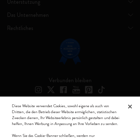
Unterstützung
Das Unternehmen
Rechtliches
Verbunden bleiben
Diese Website verwendet Cookies, sowohl eigene als auch von
Dritten, die den Betrieb dieser Website ermöglichen, statistischen
Moleskine ® ist ein eingetragenes Warenzeichen von Moleskine Srl a
Zwecken dienen, Ihr Websiteerlebnis persönlich gestalten und dabei
socio unico
helfen, Ihnen Werbung in Anpassung an Ihre Vorlieben zu senden.
Moleskine srl a socio unico - Via Bergognone, 34 – 20144 Milano -
Wenn Sie das Cookie-Banner schließen, werden nur
Italia - P. IVA / CCIAA n. 07234480965 - REA MI 1945400 - Cap.