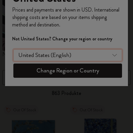
Registrieren Sie sich jetzt und sichern Sie sich
Prices and payments are shown in USD. International
10% Rabatt sowie kostenlosen Versand auf
shipping costs are based on your items shipping
Ihre erste Bestellung
mit dem Code
method and destination.
WELCOME10.
Erstellen Sie ein Moleskine Konto, um Zugang zu
Not United States? Change your region or country
exklusiven Angeboten, Mitgliedervorteilen und
noch mehr Inspiration zu erhalten.
Notizbücher
Kalender
M
Jetzt registrieren!
Change Region or Country
Filter
Sortieren nach
863 Produkte
Out Of Stock
Out Of Stock