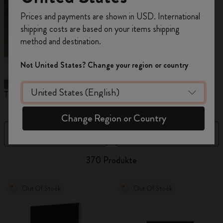
Registrieren Sie sich jetzt und sichern Sie sich
Prices and payments are shown in USD. International
10% Rabatt sowie kostenlosen Versand auf
shipping costs are based on your items shipping
Ihre erste Bestellung
mit dem Code
method and destination.
WELCOME10.
Erstellen Sie ein Moleskine Konto, um Zugang zu
Not United States? Change your region or country
exklusiven Angeboten, Mitgliedervorteilen und
noch mehr Inspiration zu erhalten.
The Original Notebook
The Mini Notebook Charm
N
Jetzt registrieren!
Change Region or Country
Filter
Best Matches
370 Produkte
Out Of Stock
Out Of Stock