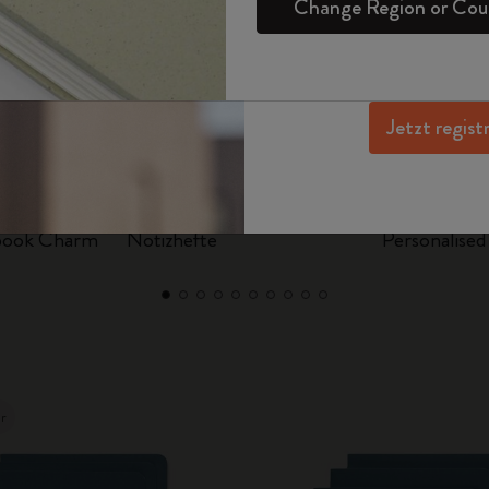
Change Region or Cou
Zugang zu exklusiv
Sets
Tageskalender
Gifts for Wellness Lovers
Anmelden
Mitgliedervorteilen
Sakura Kollektion
Inspiration zu 
Passion Journale
Monatsplaner
Gifts for Hobbies Lovers
Jahr des Pferdes Kollektion
Student Cahier Notizheft
Undatierter Kalender
Geschenke zum Abschluss
Jetzt regist
The Mini Notebook Charm
Art Kollektion
Kalender Limitierter Auflage
Alle ansehen
BLACKPINK x Moleskine Kollektion
Pro Kollektion
Business Planer
book Charm
Notizhefte
Personalise
ISSEY MIYAKE | MOLESKINE Kollektion
Life Planner
Nasa-inspired Kollektion
Studienplaner
Impressions of Impressionism Kollektion
Peanuts Kollektion
er
Precious & Ethical Kollektion