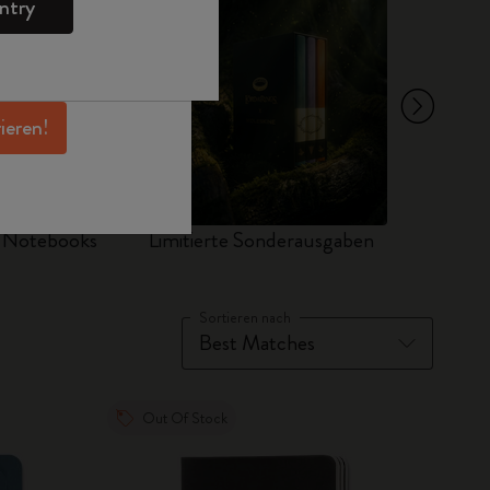
ntry
en Angeboten,
 und noch mehr
erhalten.
rieren!
d Notebooks
Limitierte Sonderausgaben
Sets
Sortieren nach
Out Of Stock