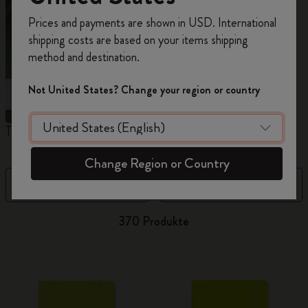
Registrieren Sie sich jetzt und sichern Sie sich
Prices and payments are shown in USD. International
10% Rabatt sowie kostenlosen Versand auf
shipping costs are based on your items shipping
Ihre erste Bestellung
mit dem Code
method and destination.
WELCOME10.
Erstellen Sie ein Moleskine Konto, um Zugang zu
Not United States? Change your region or country
exklusiven Angeboten, Mitgliedervorteilen und
noch mehr Inspiration zu erhalten.
The Original Notebook
The Mini Notebook Charm
N
Jetzt registrieren!
Change Region or Country
Filter
Neueste
370 Produkte