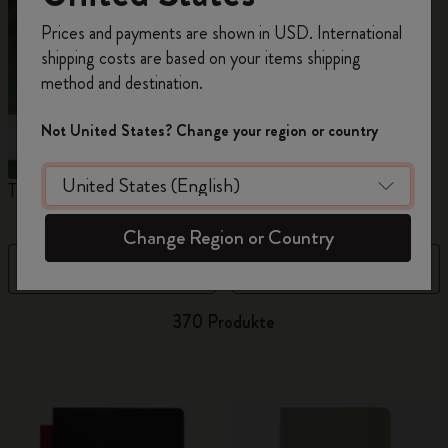
Registrieren Sie sich jetzt und sichern Sie sich
Prices and payments are shown in USD. International
10% Rabatt sowie kostenlosen Versand auf
shipping costs are based on your items shipping
Ihre erste Bestellung
mit dem Code
method and destination.
WELCOME10.
Erstellen Sie ein Moleskine Konto, um Zugang zu
Not United States? Change your region or country
exklusiven Angeboten, Mitgliedervorteilen und
noch mehr Inspiration zu erhalten.
The Original Notebook
The Mini Notebook Charm
N
Jetzt registrieren!
Change Region or Country
Filter
Sortieren nach
370 Produkte