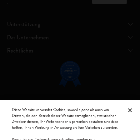
Unterstützung
Das Unternehmen
Rechtliches
Verbunden bleiben
Diese Website verwendet Cookies, sowohl eigene als auch von
Dritten, die den Betrieb dieser Website ermöglichen, statistischen
Zwecken dienen, Ihr Websiteerlebnis persönlich gestalten und dabei
helfen, Ihnen Werbung in Anpassung an Ihre Vorlieben zu senden.
Moleskine ® ist ein eingetragenes Warenzeichen von Moleskine Srl a
Wenn Sie das Cookie-Banner schließen, werden nur