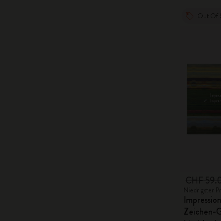
Out Of 
CHF 59.
Niedrigster P
Impression
Zeichen-