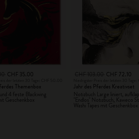
City Guide Notebooks LUXE x Moleskine
Casa Batlló Custom Editions
I Am The City
IZIPIZI x Moleskine
Moleskine Detour
00
CHF 35.00
CHF 103.00
CHF 72.10
reis der letzten 30 Tage: CHF 50.00
Niedrigster Preis der letzten 30 Tag
Pferdes Themenbox
Jahr des Pferdes Kreativset
und 4 feste Blackwing
Notizbuch Large liniert, aufkla
 mit Geschenkbox
"Endlos" Notizbuch, Kaweco Sti
Washi Tapes mit Geschenkbox