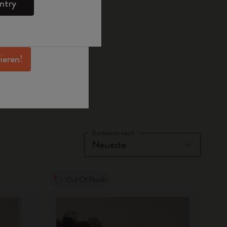
ntry
en Angeboten,
 und noch mehr
erhalten.
rieren!
Sortieren nach
Out Of Stock