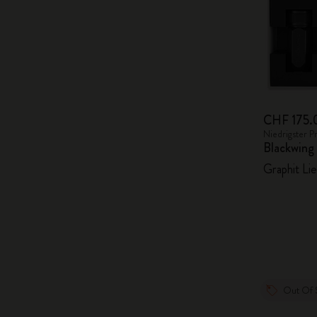
CHF 175.
Niedrigster P
Blackwing
Graphit Li
Out Of 