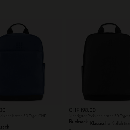
City Guide Notebooks LUXE x Moleskine
Casa Batlló Custom Editions
I Am The City
IZIPIZI x Moleskine
Moleskine Detour
00
CHF 198.00
reis der letzten 30 Tage: CHF
Niedrigster Preis der letzten 30 Tage
Rucksack
Klassische Kollektio
sack