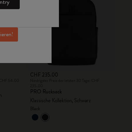
ntry
en Angeboten,
 und noch mehr
erhalten.
rieren!
CHF 235.00
e: CHF 54.00
Niedrigster Preis der letzten 30 Tage: CHF
235.00
PRO Rucksack
n
Klassische Kollektion, Schwarz
Black