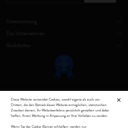
Unterstützung
Das Unternehmen
Rechtliches
Verbunden bleiben
Diese Website verwendet Cookies, sowohl eigene als auch von
Dritten, die den Betrieb dieser Website ermöglichen, statistischen
Zwecken dienen, Ihr Websiteerlebnis persönlich gestalten und dabei
helfen, Ihnen Werbung in Anpassung an Ihre Vorlieben zu senden.
Moleskine ® ist ein eingetragenes Warenzeichen von Moleskine Srl a
Wenn Sie das Cookie-Banner schließen, werden nur