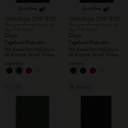
Quick Shop
Quick Shop
CHF 39.00
CHF 19.50
CHF 39.00
CHF 19.50
Niedrigster Preis der letzten 30
Niedrigster Preis der letzten 30
Tage: CHF 39.00
Tage: CHF 39.00
Classic
Classic
Tagebuch/Kalender
Tagebuch/Kalender
2025/2026, Large
2025/2026, Large
Wöchentliches Notizbuch
Wöchentliches Notizbuch
18 Monate, fester Einband,
18 Monate, fester Einband,
saphirblau
schwarz
Saphirblau
Schwarz
+2
+2
-50%
Bestseller