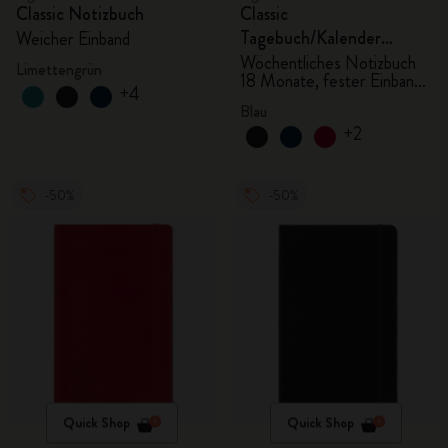
Classic Notizbuch
Classic
Tagebuch/Kalender
Weicher Einband
2025/2026, Large
Wöchentliches Notizbuch
Limettengrün
18 Monate, fester Einband,
+4
aquamarin
Blau
+2
-50%
-50%
Quick Shop
Quick Shop