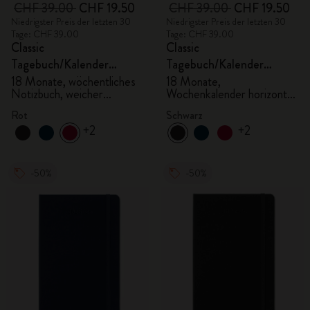
CHF 39.00
CHF 19.50
CHF 39.00
CHF 19.50
Niedrigster Preis der letzten 30
Niedrigster Preis der letzten 30
Tage: CHF 39.00
Tage: CHF 39.00
Classic
Classic
Tagebuch/Kalender
Tagebuch/Kalender
2025/2026, Large
2025/2026, Large
18 Monate, wöchentliches
18 Monate,
Notizbuch, weicher
Wochenkalender horizontal,
Einband, scharlachrot
fester Einband, schwarz
Rot
Schwarz
+2
+2
-50%
-50%