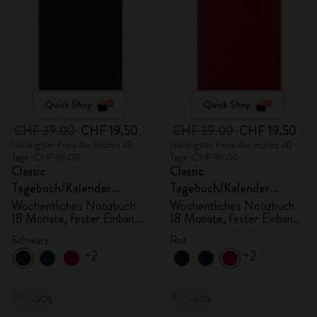
Quick Shop
Quick Shop
CHF 39.00
CHF 19.50
CHF 39.00
CHF 19.50
Niedrigster Preis der letzten 30
Niedrigster Preis der letzten 30
Tage: CHF 39.00
Tage: CHF 39.00
Classic
Classic
Tagebuch/Kalender
Tagebuch/Kalender
2025/2026, Large
2025/2026, Large
Wöchentliches Notizbuch
Wöchentliches Notizbuch
18 Monate, fester Einband,
18 Monate, fester Einband,
schwarz
scharlachrot
Schwarz
Rot
+2
+2
-50%
-50%