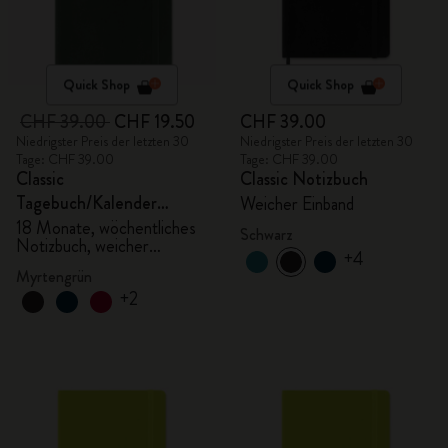
Quick Shop
Quick Shop
CHF 39.00
CHF 19.50
CHF 39.00
Niedrigster Preis der letzten 30
Niedrigster Preis der letzten 30
Tage: CHF 39.00
Tage: CHF 39.00
Classic
Classic Notizbuch
Tagebuch/Kalender
Weicher Einband
2025/2026, Large
18 Monate, wöchentliches
Schwarz
Notizbuch, weicher
+4
Einband, myrtengrün
Myrtengrün
+2