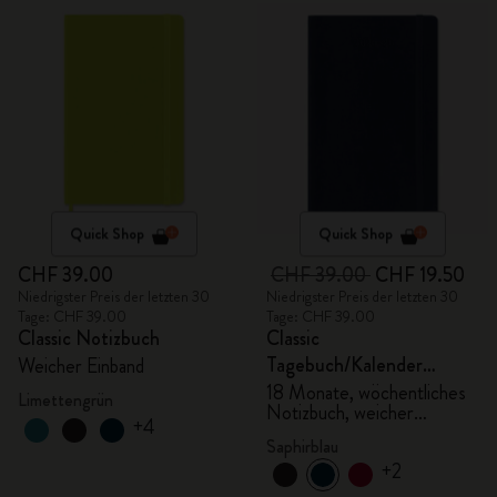
Quick Shop
Quick Shop
CHF 39.00
CHF 39.00
CHF 19.50
Niedrigster Preis der letzten 30
Niedrigster Preis der letzten 30
Tage: CHF 39.00
Tage: CHF 39.00
Classic Notizbuch
Classic
Tagebuch/Kalender
Weicher Einband
2025/2026, Large
18 Monate, wöchentliches
Limettengrün
Notizbuch, weicher
+4
Einband, saphirblau
Saphirblau
+2