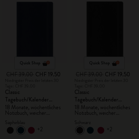
Quick Shop
Quick Shop
CHF 39.00
CHF 19.50
CHF 39.00
CHF 19.50
Niedrigster Preis der letzten 30
Niedrigster Preis der letzten 30
Tage: CHF 39.00
Tage: CHF 39.00
Classic
Classic
Tagebuch/Kalender
Tagebuch/Kalender
2025/2026, Large
2025/2026, Large
18 Monate, wöchentliches
18 Monate, wöchentliches
Notizbuch, weicher
Notizbuch, weicher
Einband, saphirblau
Einband, schwarz
Saphirblau
Schwarz
+2
+2