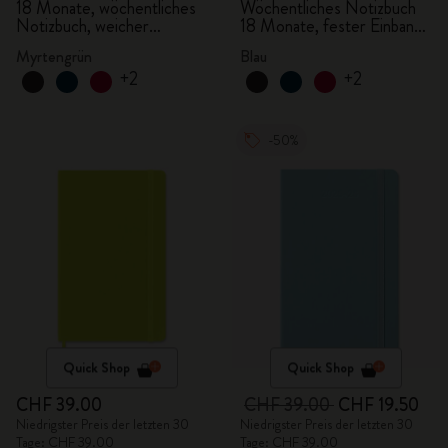
2025/2026, Large
2025/2026, Large
18 Monate, wöchentliches
Wöchentliches Notizbuch
Notizbuch, weicher
18 Monate, fester Einband,
Einband, myrtengrün
aquamarin
Myrtengrün
Blau
+2
+2
-50%
Quick Shop
Quick Shop
CHF 39.00
CHF 39.00
CHF 19.50
Niedrigster Preis der letzten 30
Niedrigster Preis der letzten 30
Tage: CHF 39.00
Tage: CHF 39.00