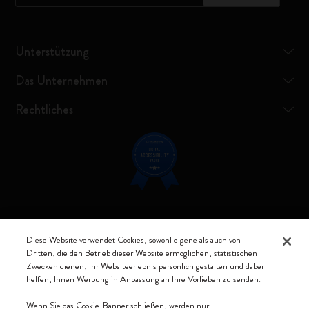
Unterstützung
Das Unternehmen
Rechtliches
Verbunden bleiben
Diese Website verwendet Cookies, sowohl eigene als auch von
Dritten, die den Betrieb dieser Website ermöglichen, statistischen
Zwecken dienen, Ihr Websiteerlebnis persönlich gestalten und dabei
helfen, Ihnen Werbung in Anpassung an Ihre Vorlieben zu senden.
Moleskine ® ist ein eingetragenes Warenzeichen von Moleskine Srl a
Wenn Sie das Cookie-Banner schließen, werden nur