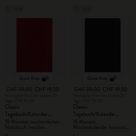
-50%
-50%
Quick Shop
Quick Shop
CHF 39.00
CHF 19.50
CHF 39.00
CHF 19.50
Niedrigster Preis der letzten 30
Niedrigster Preis der letzten 30
Tage: CHF 39.00
Tage: CHF 39.00
Classic
Classic
Tagebuch/Kalender
Tagebuch/Kalender
2025/2026, Large
2025/2026, Large
18 Monate, wöchentliches
18 Monate,
Notizbuch, weicher
Wochenkalender horizontal,
Einband, scharlachrot
fester Einband, schwarz