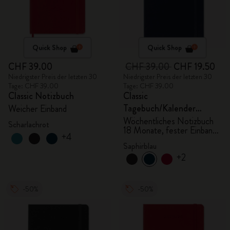
Quick Shop
Quick Shop
CHF 39.00
CHF 39.00
CHF 19.50
Niedrigster Preis der letzten 30
Niedrigster Preis der letzten 30
Tage: CHF 39.00
Tage: CHF 39.00
Classic Notizbuch
Classic
Tagebuch/Kalender
Weicher Einband
2025/2026, Large
Wöchentliches Notizbuch
Scharlachrot
18 Monate, fester Einband,
+4
saphirblau
Saphirblau
+2
-50%
-50%