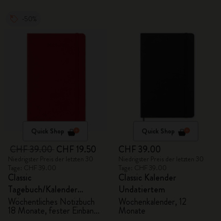
-50%
Quick Shop
Quick Shop
CHF 39.00
CHF 19.50
CHF 39.00
Niedrigster Preis der letzten 30
Niedrigster Preis der letzten 30
Tage: CHF 39.00
Tage: CHF 39.00
Classic
Classic Kalender
Tagebuch/Kalender
Undatiertem
2025/2026, Large
Wöchentliches Notizbuch
Wochenkalender, 12
18 Monate, fester Einband,
Monate
scharlachrot