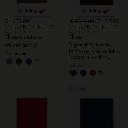
Quick Shop
Quick Shop
CHF 39.00
CHF 39.00
CHF 19.50
Niedrigster Preis der letzten 30
Niedrigster Preis der letzten 30
Tage: CHF 39.00
Tage: CHF 39.00
Classic Notizbuch
Classic
Tagebuch/Kalender
Weicher Einband
2025/2026, Large
18 Monate, wöchentliches
Myrtengrün
Notizbuch, weicher
+4
Einband, schwarz
Schwarz
+2
-50%