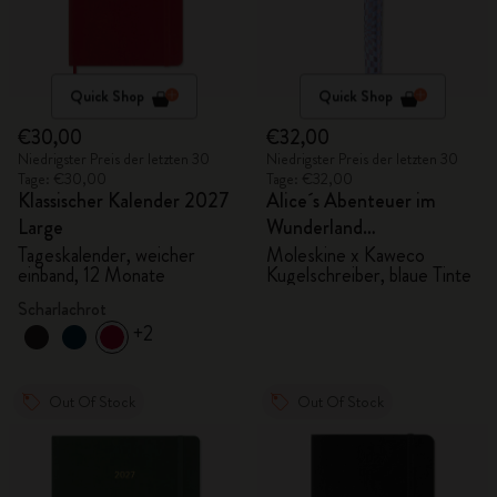
Quick Shop
Quick Shop
€30,00
€32,00
Niedrigster Preis der letzten 30
Niedrigster Preis der letzten 30
Tage: €30,00
Tage: €32,00
Klassischer Kalender 2027
Alice´s Abenteuer im
Large
Wunderland
Kugelschreiber
Tageskalender, weicher
Moleskine x Kaweco
einband, 12 Monate
Kugelschreiber, blaue Tinte
Scharlachrot
+2
Out Of Stock
Out Of Stock