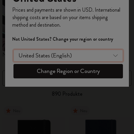
Registrieren Sie sich jetzt und sichern Sie sich
Prices and payments are shown in USD. International
10% Rabatt sowie kostenlosen Versand auf
shipping costs are based on your items shipping
Ihre erste Bestellung
mit dem Code
method and destination.
WELCOME10.
Erstellen Sie ein Moleskine Konto, um Zugang zu
Not United States? Change your region or country
exklusiven Angeboten, Mitgliedervorteilen und
noch mehr Inspiration zu erhalten.
Notizbücher
Kalender
M
Jetzt registrieren!
Change Region or Country
Filter
Sortieren nach
890 Produkte
Neu
Neu