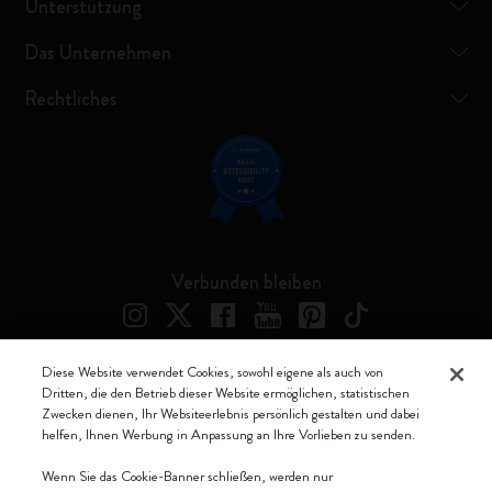
Unterstützung
Das Unternehmen
Rechtliches
Verbunden bleiben
Diese Website verwendet Cookies, sowohl eigene als auch von
Dritten, die den Betrieb dieser Website ermöglichen, statistischen
Moleskine ® ist ein eingetragenes Warenzeichen von Moleskine Srl a
Zwecken dienen, Ihr Websiteerlebnis persönlich gestalten und dabei
socio unico
helfen, Ihnen Werbung in Anpassung an Ihre Vorlieben zu senden.
Moleskine srl a socio unico - Via Bergognone, 34 – 20144 Milano -
Wenn Sie das Cookie-Banner schließen, werden nur
Italia - P. IVA / CCIAA n. 07234480965 - REA MI 1945400 - Cap.