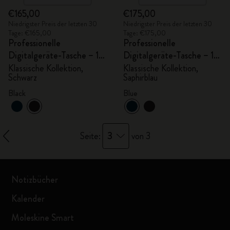
€165,00
€175,00
Niedrigster Preis der letzten 30
Niedrigster Preis der letzten 30
Tage: €165,00
Tage: €175,00
Professionelle
Professionelle
Digitalgeräte-Tasche – 13
Digitalgeräte-Tasche – 15
Zoll
Zoll
Klassische Kollektion,
Klassische Kollektion,
Schwarz
Saphirblau
Black
Blue
3
Seite:
von 3
Notizbücher
Kalender
Moleskine Smart