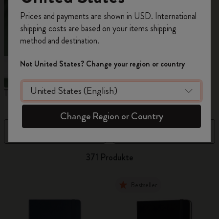
Registrieren Sie sich jetzt und sichern Sie sich
Prices and payments are shown in USD. International
10% Rabatt sowie kostenlosen Versand auf
shipping costs are based on your items shipping
Ihre erste Bestellung
mit dem Code
method and destination.
WELCOME10.
Erstellen Sie ein Moleskine Konto, um Zugang zu
Not United States? Change your region or country
exklusiven Angeboten, Mitgliedervorteilen und
noch mehr Inspiration zu erhalten.
The Original Notebook
The Mini Notebook Charm
N
Jetzt registrieren!
Change Region or Country
Filter
Best Matches
371 Produkte
Bestseller