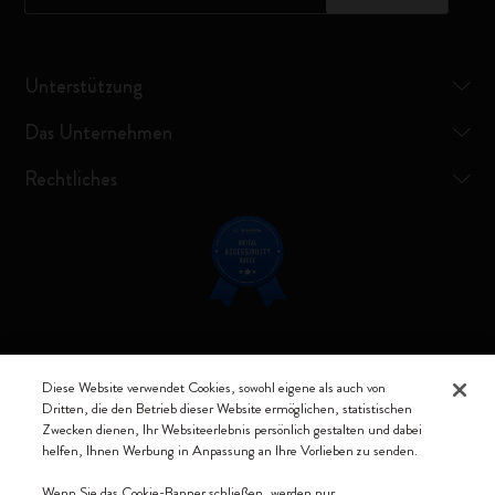
Unterstützung
Das Unternehmen
Rechtliches
Verbunden bleiben
Diese Website verwendet Cookies, sowohl eigene als auch von
Dritten, die den Betrieb dieser Website ermöglichen, statistischen
Zwecken dienen, Ihr Websiteerlebnis persönlich gestalten und dabei
helfen, Ihnen Werbung in Anpassung an Ihre Vorlieben zu senden.
Moleskine ® ist ein eingetragenes Warenzeichen von Moleskine Srl a
Wenn Sie das Cookie-Banner schließen, werden nur