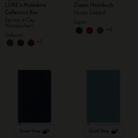
LUXE x Moleskine
Classic Notizbuch
Collector's Box
Fester Einband
Set mit 4 City
Saphir
Notizbüchern
+4
Collector
+2
Quick Shop
Quick Shop