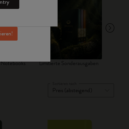
ntry
en Angeboten,
 und noch mehr
erhalten.
rieren!
d Notebooks
Limitierte Sonderausgaben
Sets
Sortieren nach