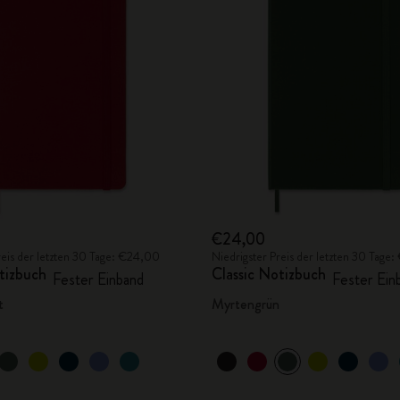
City Guide Notebooks LUXE x Moleskine
Casa Batlló Custom Editions
I Am The City
IZIPIZI x Moleskine
Moleskine Detour
€24,00
reis der letzten 30 Tage: €24,00
Niedrigster Preis der letzten 30 Tage
tizbuch
Classic Notizbuch
Fester Einband
Fester Ein
t
Myrtengrün