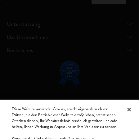
Unterstützung
Das Unternehmen
Rechtliches
Verbunden bleiben
Diese Website verwendet Cookies, sowohl eigene als auch von
Dritten, die den Betrieb dieser Website ermöglichen, statistischen
Zwecken dienen, Ihr Websiteerlebnis persönlich gestalten und dabei
helfen, Ihnen Werbung in Anpassung an Ihre Vorlieben zu senden.
Moleskine ® ist ein eingetragenes Warenzeichen von Moleskine Srl a
Wenn Sie das Cookie-Banner schließen, werden nur