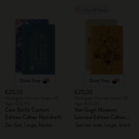
Out Of Stock
Quick Shop
Quick Shop
€20,00
€20,00
Niedrigster Preis der letzten 30
Niedrigster Preis der letzten 30
Tage: €20,00
Tage: €20,00
Casa Batlló Custom
Van Gogh Museum
Edition Cahier Notizheft
Limited Edition Cahier
Notizhefte
2er-Set, Large, blanko
Set mit zwei, Large, linert