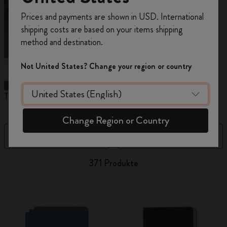
Registrieren Sie sich jetzt und sichern Sie sich
Prices and payments are shown in USD. International
10% Rabatt sowie kostenlosen Versand auf
shipping costs are based on your items shipping
Ihre erste Bestellung
mit dem Code
method and destination.
WELCOME10.
Erstellen Sie ein Moleskine Konto, um Zugang zu
Not United States? Change your region or country
exklusiven Angeboten, Mitgliedervorteilen und
noch mehr Inspiration zu erhalten.
The Original Notebook
The Mini Notebook Charm
N
Jetzt registrieren!
Change Region or Country
Filter
Preis (absteigend)
371 Produkte