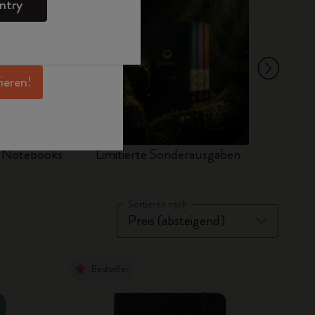
ntry
en Angeboten,
 und noch mehr
erhalten.
rieren!
d Notebooks
Limitierte Sonderausgaben
Sets
Sortieren nach
Bestseller