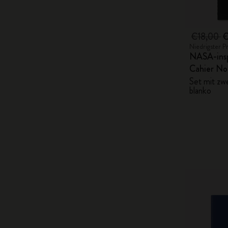
€18,00
€
Niedrigster P
NASA-insp
Cahier No
Set mit zw
blanko