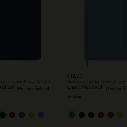
City Guide Notebooks LUXE x Moleskine
Casa Batlló Custom Editions
I Am The City
IZIPIZI x Moleskine
Moleskine Detour
€18,00
reis der letzten 30 Tage: €18,00
Niedrigster Preis der letzten 30 Tage
tizbuch
Classic Notizbuch
Weicher Einband
Weicher Ei
Riffblau