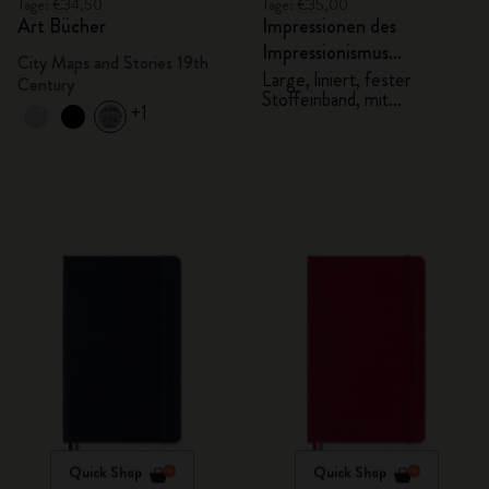
Tage: €34,50
Tage: €35,00
Art Bücher
Impressionen des
Impressionismus
City Maps and Stories 19th
Notizbuch
Large, liniert, fester
Century
Stoffeinband, mit
+1
Geschenkbox
Quick Shop
Quick Shop