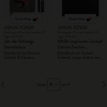
Quick Shop
Quick Shop
€59,00
€29,50
€59,00
€29,50
Niedrigster Preis der letzten 30
Niedrigster Preis der letzten 30
Tage: €59,00
Tage: €59,00
Jahr der Schlange
NASA-inspirierte Limited
Sammlerbox
Edition Zeichen
Geschenkbox
Notizbuch mit festem
Notizbuch mit festem
Einband & Kaweco
Einband, Large, liniert, vier
Kugelschreiber Schwarz
individuell gestaltete
Blackwing Bleistifte und
zwei Pins
8
Seite:
von 9