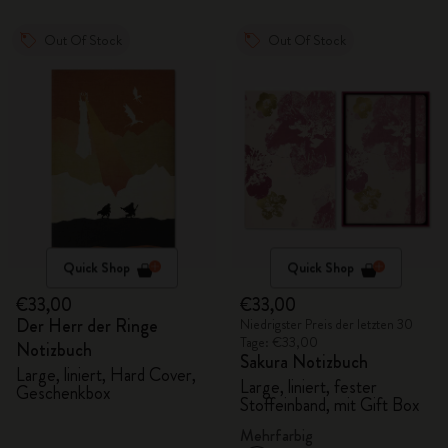
Out Of Stock
Out Of Stock
Quick Shop
Quick Shop
€33,00
€33,00
Der Herr der Ringe
Niedrigster Preis der letzten 30
Tage: €33,00
Notizbuch
Sakura Notizbuch
Large, liniert, Hard Cover,
Large, liniert, fester
Geschenkbox
Stoffeinband, mit Gift Box
Mehrfarbig