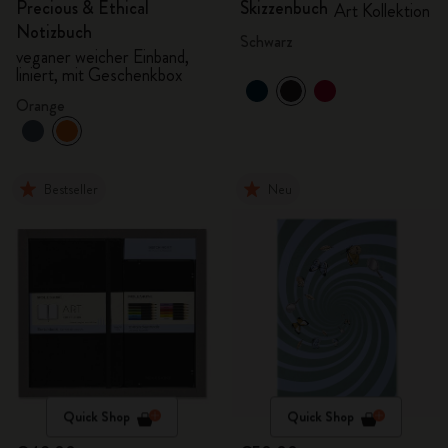
Precious & Ethical
Skizzenbuch
Art Kollektion
Notizbuch
Schwarz
veganer weicher Einband,
liniert, mit Geschenkbox
Orange
Bestseller
Neu
Quick Shop
Quick Shop