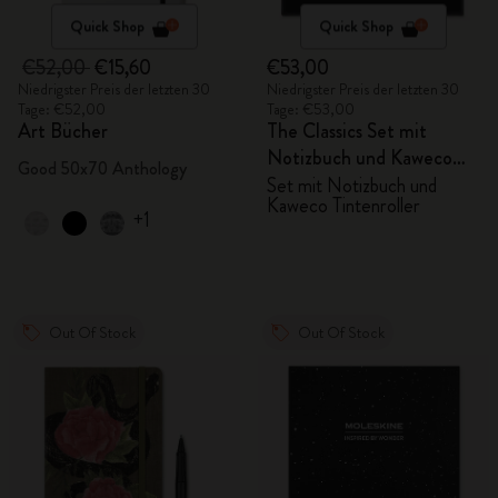
Quick Shop
Quick Shop
€52,00
€15,60
€53,00
Niedrigster Preis der letzten 30
Niedrigster Preis der letzten 30
Tage: €52,00
Tage: €53,00
Art Bücher
The Classics Set mit
Notizbuch und Kaweco
Good 50x70 Anthology
Tintenroller
Set mit Notizbuch und
Kaweco Tintenroller
+1
Out Of Stock
Out Of Stock