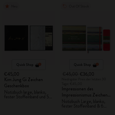
Neu
Out Of Stock
Quick Shop
Quick Shop
€45,00
€45,00
€36,00
Kim Jung Gi Zeichen
Niedrigster Preis der letzten 30
Tage: €45,00
Geschenkbox
Impressionen des
Notizbuch large, blanko,
Impressionismus Zeichen-
fester Stoffeinband und 5
Geschenkbox
Graphitstifte
Notizbuch Large, blanko,
fester Stoffeinband & 6
Aquarellstifte