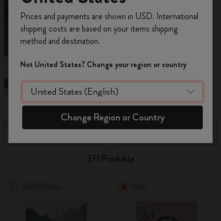
Registrieren Sie sich jetzt und sichern Sie sich
Prices and payments are shown in USD. International
10% Rabatt sowie kostenlosen Versand auf
shipping costs are based on your items shipping
Ihre erste Bestellung
mit dem Code
method and destination.
WELCOME10.
Erstellen Sie ein Moleskine Konto, um Zugang zu
Not United States? Change your region or country
exklusiven Angeboten, Mitgliedervorteilen und
noch mehr Inspiration zu erhalten.
The Original Notebook
The Mini Notebook Charm
N
Jetzt registrieren!
Change Region or Country
Filter
Preis (aufsteigend)
371 Produkte
Out Of Stock
Neu