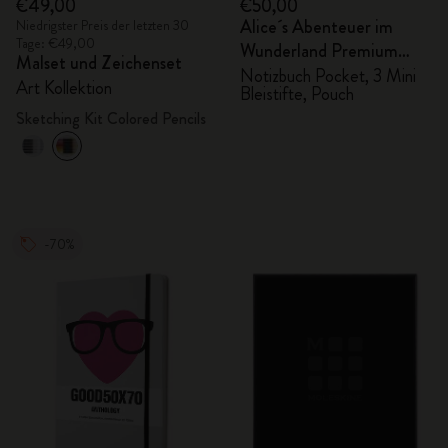
€49,00
€50,00
Alice´s Abenteuer im
Niedrigster Preis der letzten 30
Tage: €49,00
Wunderland Premium
Malset und Zeichenset
Geschenkbox
Notizbuch Pocket, 3 Mini
Art Kollektion
Bleistifte, Pouch
Sketching Kit Colored Pencils
-70%