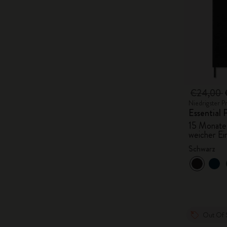
€24,00
Niedrigster P
Essential
15 Monate,
weicher Ei
Schwarz
Out Of 