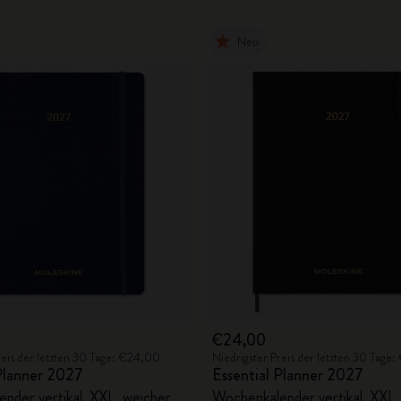
City Guide Notebooks LUXE x Moleskine
Neu
Casa Batlló Custom Editions
I Am The City
IZIPIZI x Moleskine
Moleskine Detour
€24,00
reis der letzten 30 Tage: €24,00
Niedrigster Preis der letzten 30 Tage
 Planner 2027
Essential Planner 2027
nder vertikal, XXL, weicher
Wochenkalender vertikal, XXL,