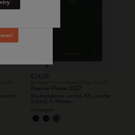
ntry
en Angeboten,
 und noch mehr
erhalten.
rieren!
€24,00
: €24,00
Niedrigster Preis der letzten 30 Tage: €24,00
Essential Planner 2027
 weicher
Wochenkalender vertikal, XXL, weicher
Einband, 15 Monate
Myrtengrün