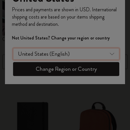
Prices and payments are shown in USD. International
Regístrate ahora y obtén un
10% de descuento
shipping costs are based on your items shipping
y envío gratuito en tu primer pedido
utilizando
method and destination.
el código
WELCOME10.
Crea una cuenta de Moleskine para acceder a
Not United States? Change your region or country
Cuadernos
Agendas
M
ofertas exclusivas, beneficios para miembros y
más inspiración.
Filtro
Best Matches
Crear cuenta!
Change Region or Country
884 Productos