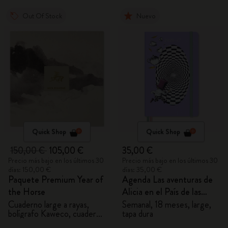
Out Of Stock
Nuevo
Quick Shop
Quick Shop
150,00 €
105,00 €
35,00 €
Precio más bajo en los últimos 30
Precio más bajo en los últimos 30
días: 150,00 €
días: 35,00 €
Paquete Premium Year of
Agenda Las aventuras de
the Horse
Alicia en el País de las
Maravillas 2026/2027
Cuaderno large a rayas,
Semanal, 18 meses, large,
bolígrafo Kaweco, cuaderno
tapa dura
100% VEGEA® y etiqueta