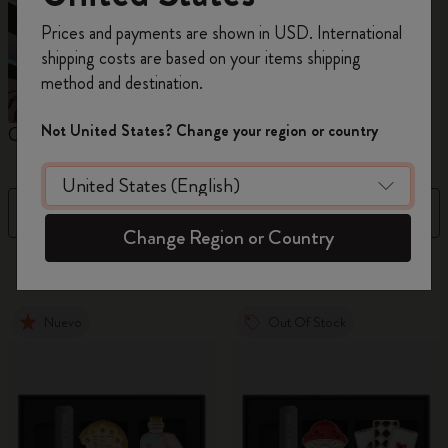
Prices and payments are shown in USD. International
Regístrate ahora y obtén un
10% de descuento
shipping costs are based on your items shipping
y envío gratuito en tu primer pedido
utilizando
method and destination.
el código
WELCOME10.
Crea una cuenta de Moleskine para acceder a
Not United States? Change your region or country
Cuadernos
Agendas
M
ofertas exclusivas, beneficios para miembros y
más inspiración.
Filtro
Best Matches
Crear cuenta!
Change Region or Country
884 Productos
Nuevo
Out Of Stock