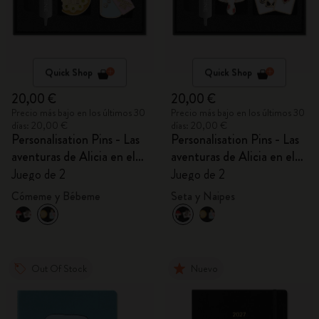
Quick Shop
Quick Shop
20,00 €
20,00 €
Precio más bajo en los últimos 30
Precio más bajo en los últimos 30
días: 20,00 €
días: 20,00 €
Personalisation Pins - Las
Personalisation Pins - Las
aventuras de Alicia en el
aventuras de Alicia en el
País de las Maravillas
País de las Maravillas
Juego de 2
Juego de 2
Cómeme y Bébeme
Seta y Naipes
Out Of Stock
Nuevo