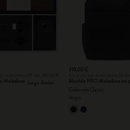
City Guide Notebooks LUXE x Moleskine
Ediciones personalizadas de la Casa Batlló
I Am The City
IZIPIZI x Moleskine
Moleskine Detour
318,00 €
jo en los últimos 30 días: 380,00 €
Precio más bajo en los últimos 30 día
 x Moleskine
Mochila PRO Moleskine en p
Juego Atelier
Colección Classic
Negro