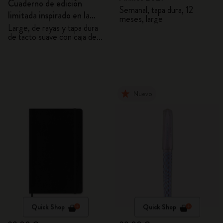
Cuaderno de edición
Semanal, tapa dura, 12
limitada inspirado en la
meses, large
NASA
Large, de rayas y tapa dura
de tacto suave con caja de
regalo
Nuevo
Quick Shop
Quick Shop