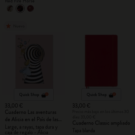
Red Fire Horse
Nuevo
Quick Shop
Quick Shop
33,00 €
33,00 €
Cuaderno Las aventuras
Precio más bajo en los últimos 30
días: 33,00 €
de Alicia en el País de las
Cuaderno Classic ampliado
Maravillas
Large, a rayas, tapa dura y
Tapa blanda
caja de regalo - Alicia