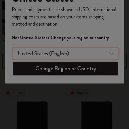
Prices and payments are shown in USD. International
Regístrate ahora y obtén un
10% de descuento
shipping costs are based on your items shipping
y envío gratuito en tu primer pedido
utilizando
method and destination.
el código
WELCOME10.
Crea una cuenta de Moleskine para acceder a
Not United States? Change your region or country
Cuadernos
Agendas
M
ofertas exclusivas, beneficios para miembros y
más inspiración.
Filtro
Precio descendente
Crear cuenta!
Change Region or Country
884 Productos
Nuevo
Nuevo