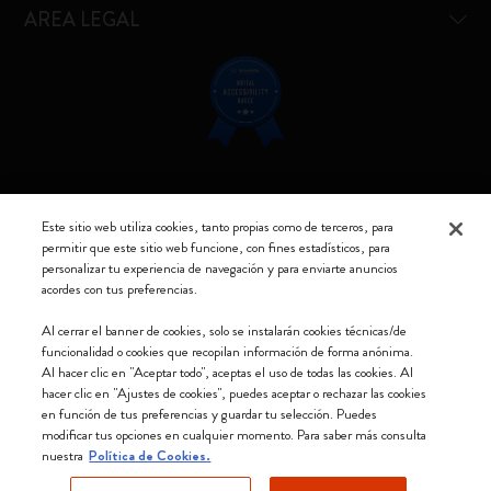
AREA LEGAL
Resta connesso
Este sitio web utiliza cookies, tanto propias como de terceros, para
permitir que este sitio web funcione, con fines estadísticos, para
personalizar tu experiencia de navegación y para enviarte anuncios
acordes con tus preferencias.
Moleskine ® es una marca registrada de Moleskine Srl a socio unico
Al cerrar el banner de cookies, solo se instalarán cookies técnicas/de
funcionalidad o cookies que recopilan información de forma anónima.
Moleskine srl a socio unico - Via Bergognone, 34 – 20144 Milano -
Al hacer clic en "Aceptar todo", aceptas el uso de todas las cookies. Al
Italia - P. IVA / CCIAA n. 07234480965 - REA MI 1945400 - Cap.
hacer clic en "Ajustes de cookies", puedes aceptar o rechazar las cookies
Soc. €2.181.513,42
en función de tus preferencias y guardar tu selección. Puedes
modificar tus opciones en cualquier momento. Para saber más consulta
Aceptamos
nuestra
Política de Cookies.