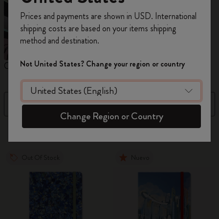
Prices and payments are shown in USD. International
Regístrate ahora y obtén un
10% de descuento
shipping costs are based on your items shipping
y envío gratuito en tu primer pedido
utilizando
method and destination.
el código
WELCOME10.
Crea una cuenta de Moleskine para acceder a
Not United States? Change your region or country
Cuadernos
Agendas
M
ofertas exclusivas, beneficios para miembros y
más inspiración.
Filtro
Precio descendente
Crear cuenta!
Change Region or Country
884 Productos
Out Of Stock
Nuevo