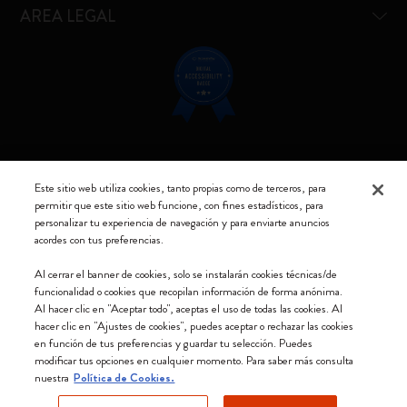
AREA LEGAL
Resta connesso
Este sitio web utiliza cookies, tanto propias como de terceros, para
permitir que este sitio web funcione, con fines estadísticos, para
personalizar tu experiencia de navegación y para enviarte anuncios
acordes con tus preferencias.
Moleskine ® es una marca registrada de Moleskine Srl a socio unico
Al cerrar el banner de cookies, solo se instalarán cookies técnicas/de
funcionalidad o cookies que recopilan información de forma anónima.
Moleskine srl a socio unico - Via Bergognone, 34 – 20144 Milano -
Al hacer clic en "Aceptar todo", aceptas el uso de todas las cookies. Al
Italia - P. IVA / CCIAA n. 07234480965 - REA MI 1945400 - Cap.
hacer clic en "Ajustes de cookies", puedes aceptar o rechazar las cookies
Soc. €2.181.513,42
en función de tus preferencias y guardar tu selección. Puedes
modificar tus opciones en cualquier momento. Para saber más consulta
Aceptamos
nuestra
Política de Cookies.