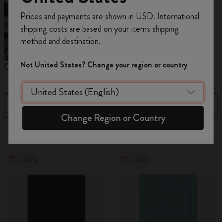
Prices and payments are shown in USD. International
Regístrate ahora y obtén un
10% de descuento
shipping costs are based on your items shipping
y envío gratuito en tu primer pedido
utilizando
method and destination.
el código
WELCOME10.
Crea una cuenta de Moleskine para acceder a
Not United States? Change your region or country
Cuadernos
Agendas
M
ofertas exclusivas, beneficios para miembros y
más inspiración.
Filtro
Precio descendente
Crear cuenta!
Change Region or Country
884 Productos
-50%
-50%