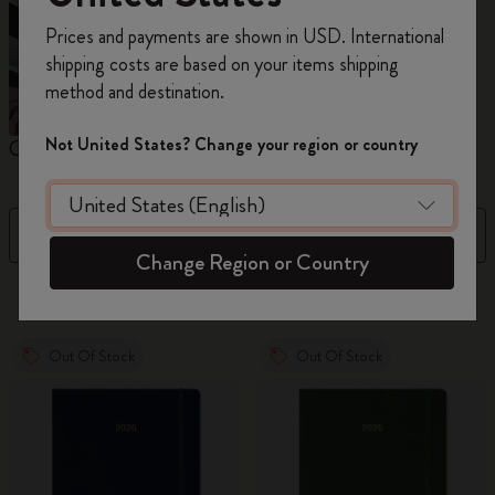
Prices and payments are shown in USD. International
Regístrate ahora y obtén un
10% de descuento
shipping costs are based on your items shipping
y envío gratuito en tu primer pedido
utilizando
method and destination.
el código
WELCOME10.
Crea una cuenta de Moleskine para acceder a
Not United States? Change your region or country
Cuadernos
Agendas
M
ofertas exclusivas, beneficios para miembros y
más inspiración.
Filtro
Precio ascendente
Crear cuenta!
Change Region or Country
884 Productos
Out Of Stock
Out Of Stock