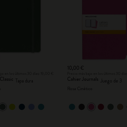
City Guide Notebooks LUXE x Moleskine
Ediciones personalizadas de la Casa Batlló
I Am The City
IZIPIZI x Moleskine
Moleskine Detour
10,00 €
jo en los últimos 30 días: 19,00 €
Precio más bajo en los últimos 30 día
Classic
Cahier Journals
Tapa dura
Juego de 3
o
Rosa Cinético