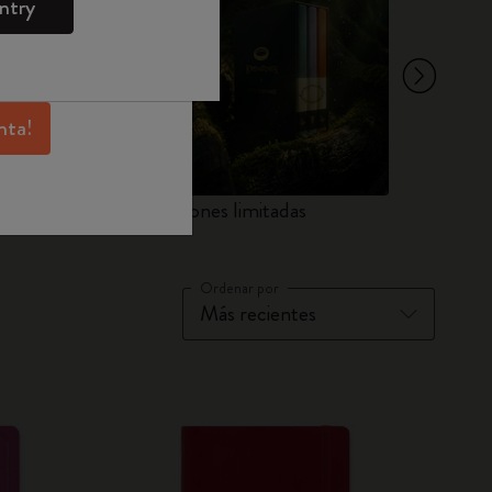
ntry
Moleskine para
sivas, beneficios
 inspiración.
nta!
d Notebooks
Ediciones limitadas
Juegos
Ordenar por