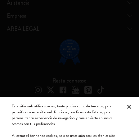
Asistencia
Empresa
AREA LEGAL
Resta connesso
Este sitio web utiliza cookies, tanto propias como de terceros, para
permitir que este sitio web funcione, con fines estadísticos, para
Moleskine ® es una marca registrada de Moleskine Srl a socio unico
personalizar tu experiencia de navegación y para enviarte anuncios
acordes con tus preferencias.
Moleskine srl a socio unico - Via Bergognone, 34 – 20144 Milano -
Italia - P. IVA / CCIAA n. 07234480965 - REA MI 1945400 - Cap.
Al cerrar el banner de cookies, solo se instalarán cookies técnicas/de
Soc. €2.181.513,42