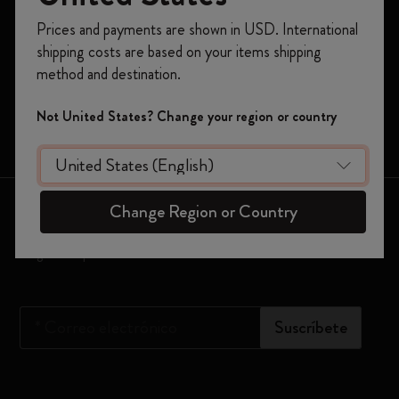
Cuadernos
Prices and payments are shown in USD. International
Regístrate ahora y obtén un
10% de descuento
Agendas
shipping costs are based on your items shipping
y envío gratuito en tu primer pedido
utilizando
method and destination.
Moleskine Smart
el código
WELCOME10.
Crea una cuenta de Moleskine para acceder a
Ediciones limitadas
Not United States? Change your region or country
ofertas exclusivas, beneficios para miembros y
Bolsos
más inspiración.
Crear cuenta!
Estemos en contacto
Change Region or Country
Regístrate para recibir nuestro boletín informativo
*
Correo electrónico
Suscríbete