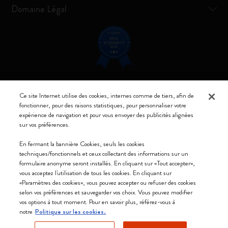
Domaine Légal
Restez connecté
Ce site Internet utilise des cookies, internes comme de tiers, afin de
fonctionner, pour des raisons statistiques, pour personnaliser votre
expérience de navigation et pour vous envoyer des publicités alignées
sur vos préférences.
En fermant la bannière Cookies, seuls les cookies
Moleskine ® est une marque enregistrée de Moleskine Srl a socio unico
techniques/fonctionnels et ceux collectant des informations sur un
formulaire anonyme seront installés. En cliquant sur «Tout accepter»,
Moleskine srl a socio unico - Via Bergognone, 34 – 20144 Milano -
vous acceptez l'utilisation de tous les cookies. En cliquant sur
Italia - P. IVA / CCIAA n. 07234480965 - REA MI 1945400 - Cap.
«Paramètres des cookies», vous pouvez accepter ou refuser des cookies
Soc. €2.181.513,42
selon vos préférences et sauvegarder vos choix. Vous pouvez modifier
vos options à tout moment. Pour en savoir plus, référez-vous à
Nous acceptons
notre
Politique sur les cookies.