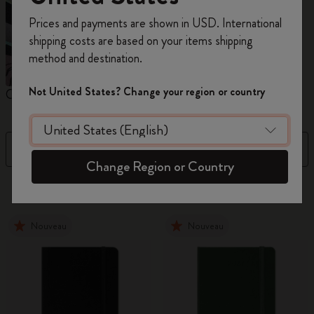
Inscrivez-vous maintenant et bénéficiez de
10 %
Prices and payments are shown in USD. International
de remise ainsi que de frais de port gratuits
shipping costs are based on your items shipping
sur votre première commande
en utilisant le
method and destination.
code
WELCOME10.
Créez un compte Moleskine pour accéder à des
Not United States? Change your region or country
Carnets
Agendas
M
offres exclusives, des avantages réservés aux
membres et davantage d’inspiration.
Filtre
Prix décroissant
Créer un compte!
Change Region or Country
884 Produits
Nouveau
Nouveau