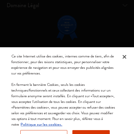
Domaine Légal
Restez connecté
Ce site Internet utilise des cookies, internes comme de tiers, afin de
fonctionner, pour des raisons statistiques, pour personnaliser votre
expérience de navigation et pour vous envoyer des publicités alignées
sur vos préférences.
En fermant la bannière Cookies, seuls les cookies
Moleskine ® est une marque enregistrée de Moleskine Srl a socio unico
techniques/fonctionnels et ceux collectant des informations sur un
formulaire anonyme seront installés. En cliquant sur «Tout accepter»,
Moleskine srl a socio unico - Via Bergognone, 34 – 20144 Milano -
vous acceptez l'utilisation de tous les cookies. En cliquant sur
Italia - P. IVA / CCIAA n. 07234480965 - REA MI 1945400 - Cap.
«Paramètres des cookies», vous pouvez accepter ou refuser des cookies
Soc. €2.181.513,42
selon vos préférences et sauvegarder vos choix. Vous pouvez modifier
vos options à tout moment. Pour en savoir plus, référez-vous à
Nous acceptons
notre
Politique sur les cookies.