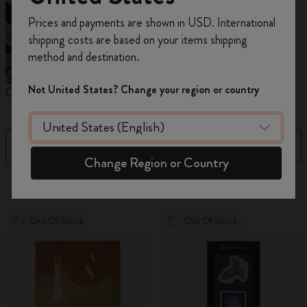
Inscrivez-vous maintenant et bénéficiez de
10 %
Prices and payments are shown in USD. International
de remise ainsi que de frais de port gratuits
shipping costs are based on your items shipping
sur votre première commande
en utilisant le
method and destination.
code
WELCOME10.
Créez un compte Moleskine pour accéder à des
Not United States? Change your region or country
Carnets
Agendas
M
offres exclusives, des avantages réservés aux
membres et davantage d’inspiration.
Filtre
Trier par
Créer un compte!
Change Region or Country
884 Produits
Out Of Stock
Out Of Stock