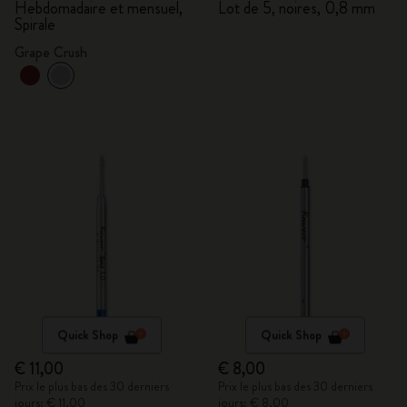
mensuel, Spirale
Hebdomadaire et mensuel,
Lot de 5, noires, 0,8 mm
Spirale
Grape Crush
Quick Shop
Quick Shop
€ 11,00
€ 8,00
Prix le plus bas des 30 derniers
Prix le plus bas des 30 derniers
jours: € 11,00
jours: € 8,00