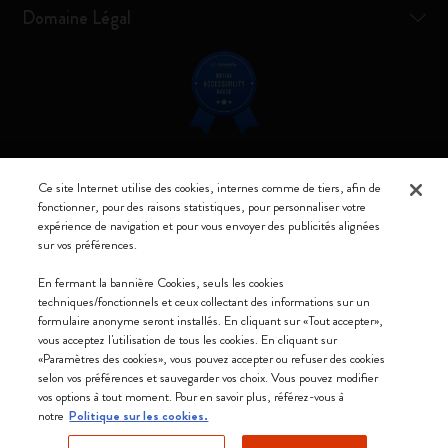
Domaine Légal
Restez connecté
Ce site Internet utilise des cookies, internes comme de tiers, afin de
fonctionner, pour des raisons statistiques, pour personnaliser votre
expérience de navigation et pour vous envoyer des publicités alignées
sur vos préférences.
En fermant la bannière Cookies, seuls les cookies
Moleskine ® est une marque enregistrée de Moleskine Srl a socio unico
techniques/fonctionnels et ceux collectant des informations sur un
formulaire anonyme seront installés. En cliquant sur «Tout accepter»,
Moleskine srl a socio unico - Via Bergognone, 34 – 20144 Milano -
vous acceptez l'utilisation de tous les cookies. En cliquant sur
Italia - P. IVA / CCIAA n. 07234480965 - REA MI 1945400 - Cap.
«Paramètres des cookies», vous pouvez accepter ou refuser des cookies
Soc. €2.181.513,42
selon vos préférences et sauvegarder vos choix. Vous pouvez modifier
vos options à tout moment. Pour en savoir plus, référez-vous à
Nous acceptons
notre
Politique sur les cookies.