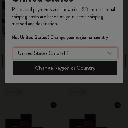
Inscrivez-vous maintenant et bénéficiez de
10 %
Prices and payments are shown in USD. International
de remise ainsi que de frais de port gratuits
shipping costs are based on your items shipping
sur votre première commande
en utilisant le
method and destination.
code
WELCOME10.
Créez un compte Moleskine pour accéder à des
Not United States? Change your region or country
Carnets
Agendas
M
offres exclusives, des avantages réservés aux
membres et davantage d’inspiration.
Filtre
Trier par
Créer un compte!
Change Region or Country
884 Produits
-40%
-40%