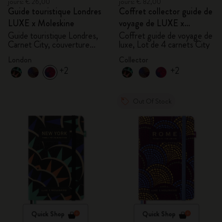
jours: € 26,00
jours: € 82,00
Guide touristique Londres
Coffret collector guide de
LUXE x Moleskine
voyage de LUXE x
Moleskine
Guide touristique Londres,
Coffret guide de voyage de
Carnet City, couverture
luxe, Lot de 4 carnets City
rigide
London
Collector
+2
+2
Out Of Stock
Quick Shop
Quick Shop