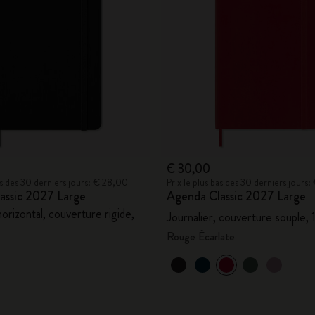
City Guide Notebooks LUXE x Moleskine
Casa Batlló Éditions personnalisées
I Am The City
IZIPIZI x Moleskine
Moleskine Detour
€ 30,00
bas des 30 derniers jours: € 28,00
Prix le plus bas des 30 derniers jours
assic 2027 Large
Agenda Classic 2027 Large
orizontal, couverture rigide,
Journalier, couverture souple, 
Rouge Écarlate