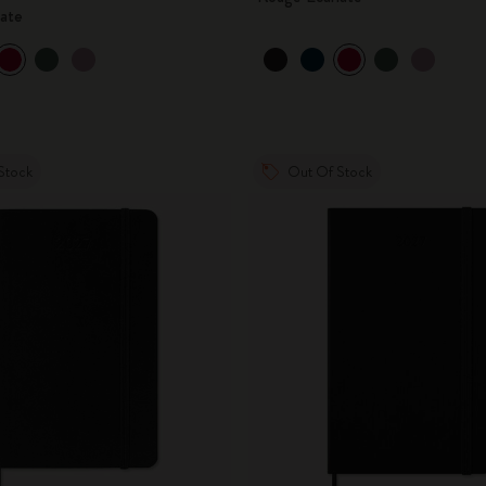
late
Stock
Out Of Stock