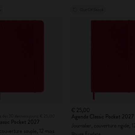
u
Out Of Stock
€ 25,00
Agenda Classic Pocket 2027
bas des 30 derniers jours: € 25,00
assic Pocket 2027
Journalier, couverture rigide, 
 couverture souple, 12 mois
Rouge Écarlate