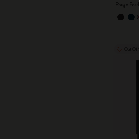
Rouge Écar
Out Of 