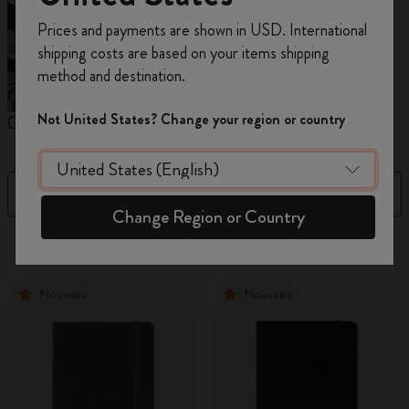
Inscrivez-vous maintenant et bénéficiez de
10 %
Prices and payments are shown in USD. International
de remise ainsi que de frais de port gratuits
shipping costs are based on your items shipping
sur votre première commande
en utilisant le
method and destination.
code
WELCOME10.
Créez un compte Moleskine pour accéder à des
Not United States? Change your region or country
Carnets
Agendas
M
offres exclusives, des avantages réservés aux
membres et davantage d’inspiration.
Filtre
Trier par
Créer un compte!
Change Region or Country
884 Produits
Nouveau
Nouveau