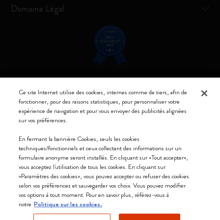
Domaine Légal
Restez connecté
Ce site Internet utilise des cookies, internes comme de tiers, afin de
fonctionner, pour des raisons statistiques, pour personnaliser votre
expérience de navigation et pour vous envoyer des publicités alignées
sur vos préférences.
En fermant la bannière Cookies, seuls les cookies
Moleskine ® est une marque enregistrée de Moleskine Srl a socio unico
techniques/fonctionnels et ceux collectant des informations sur un
formulaire anonyme seront installés. En cliquant sur «Tout accepter»,
Moleskine srl a socio unico - Via Bergognone, 34 – 20144 Milano -
vous acceptez l'utilisation de tous les cookies. En cliquant sur
Italia - P. IVA / CCIAA n. 07234480965 - REA MI 1945400 - Cap.
«Paramètres des cookies», vous pouvez accepter ou refuser des cookies
Soc. €2.181.513,42
selon vos préférences et sauvegarder vos choix. Vous pouvez modifier
vos options à tout moment. Pour en savoir plus, référez-vous à
Nous acceptons
notre
Politique sur les cookies.