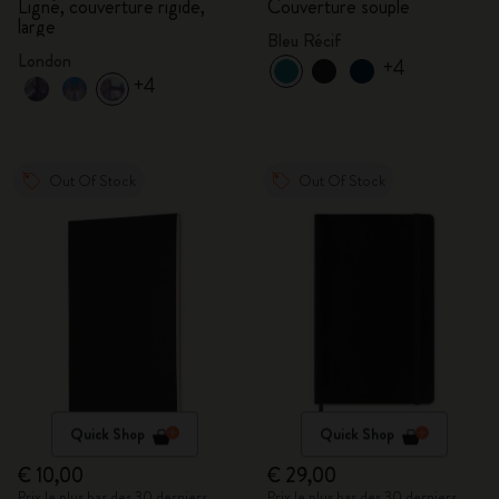
Ligné, couverture rigide,
Couverture souple
large
Bleu Récif
London
+4
+4
Out Of Stock
Out Of Stock
Quick Shop
Quick Shop
€ 10,00
€ 29,00
Prix le plus bas des 30 derniers
Prix le plus bas des 30 derniers