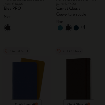
jours: € 10,00
jours: € 29,00
Bloc PRO
Carnet Classic
Couverture souple
Noir
Noir
+4
Out Of Stock
Out Of Stock
Quick Shop
Quick Shop