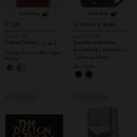
Quick Shop
Quick Shop
€ 7,00
€ 138,00
€ 96,60
Prix le plus bas des 30 derniers
Prix le plus bas des 30 derniers
jours: € 7,00
jours: € 138,00
Cahiers Volant
Sacoche ordinateur
Lot de 2
horizontale / verticale –
Orange Corail et Bleu Aigue-
15''
Collection Metro
Marine
Bleu Saphir
Out Of Stock
Out Of Stock