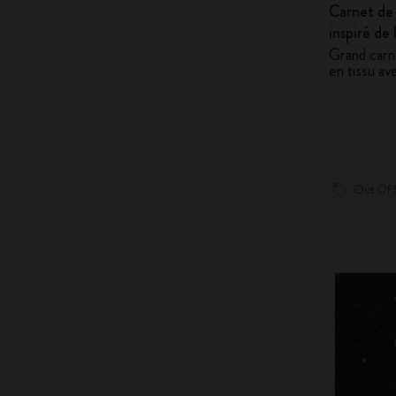
Carnet de 
inspiré de
Grand carn
en tissu av
Out Of 