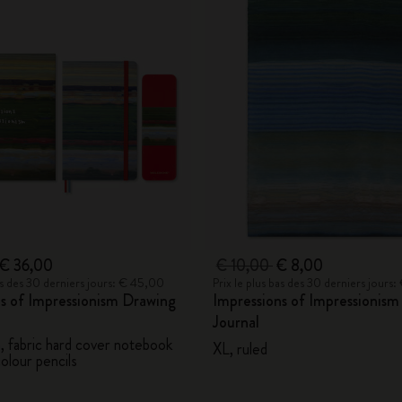
City Guide Notebooks LUXE x Moleskine
Casa Batlló Éditions personnalisées
I Am The City
IZIPIZI x Moleskine
Moleskine Detour
€ 36,00
€ 10,00
€ 8,00
bas des 30 derniers jours: € 45,00
Prix le plus bas des 30 derniers jours
s of Impressionism Drawing
Impressions of Impressionism
Journal
n, fabric hard cover notebook
XL, ruled
olour pencils