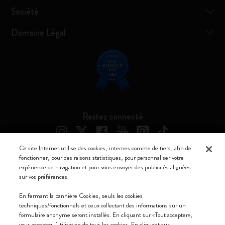
Société
Domaine Légal
Restez connecté
Ce site Internet utilise des cookies, internes comme de tiers, afin de
fonctionner, pour des raisons statistiques, pour personnaliser votre
expérience de navigation et pour vous envoyer des publicités alignées
Moleskine ® est une marque enregistrée de Moleskine Srl a socio unico
sur vos préférences.
Moleskine srl a socio unico - Via Bergognone, 34 – 20144 Milano -
En fermant la bannière Cookies, seuls les cookies
Italia - P. IVA / CCIAA n. 07234480965 - REA MI 1945400 - Cap.
techniques/fonctionnels et ceux collectant des informations sur un
Soc. €2.181.513,42
formulaire anonyme seront installés. En cliquant sur «Tout accepter»,
vous acceptez l'utilisation de tous les cookies. En cliquant sur