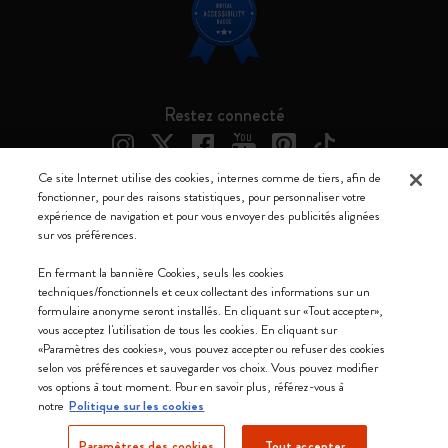
Restez connecté
Ce site Internet utilise des cookies, internes comme de tiers, afin de
fonctionner, pour des raisons statistiques, pour personnaliser votre
expérience de navigation et pour vous envoyer des publicités alignées
Moleskine ® est une marque enregistrée de Moleskine Srl a socio unico
sur vos préférences.
Moleskine srl a socio unico - Via Bergognone, 34 – 20144 Milano -
En fermant la bannière Cookies, seuls les cookies
Italia - P. IVA / CCIAA n. 07234480965 - REA MI 1945400 - Cap.
techniques/fonctionnels et ceux collectant des informations sur un
Soc. €2.181.513,42
formulaire anonyme seront installés. En cliquant sur «Tout accepter»,
vous acceptez l'utilisation de tous les cookies. En cliquant sur
Nous acceptons
«Paramètres des cookies», vous pouvez accepter ou refuser des cookies
selon vos préférences et sauvegarder vos choix. Vous pouvez modifier
vos options à tout moment. Pour en savoir plus, référez-vous à
notre
Politique sur les cookies
Paramètres des cookies
Tout accepter