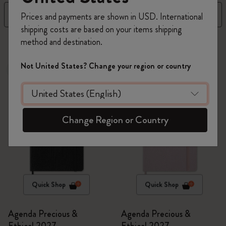
Filtre
Trier par
Prices and payments are shown in USD. International
shipping costs are based on your items shipping
12 Produits
method and destination.
Not United States? Change your region or country
Nouveau
Nouveau
Change Region or Country
Quick Shop
Quick Shop
Agenda Precious &
Agenda Precious &