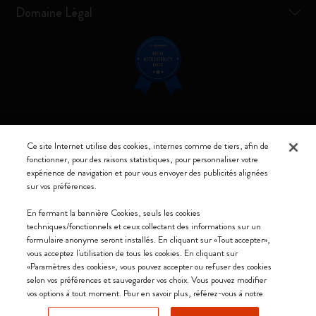
Domaine Légal
Restez connecté
Ce site Internet utilise des cookies, internes comme de tiers, afin de
fonctionner, pour des raisons statistiques, pour personnaliser votre
expérience de navigation et pour vous envoyer des publicités alignées
sur vos préférences.
Moleskine ® est une marque enregistrée de Moleskine Srl a socio unico
En fermant la bannière Cookies, seuls les cookies
techniques/fonctionnels et ceux collectant des informations sur un
Moleskine srl a socio unico - Via Bergognone, 34 – 20144 Milano -
formulaire anonyme seront installés. En cliquant sur «Tout accepter»,
Italia - P. IVA / CCIAA n. 07234480965 - REA MI 1945400 - Cap.
vous acceptez l'utilisation de tous les cookies. En cliquant sur
Soc. €2.181.513,42
«Paramètres des cookies», vous pouvez accepter ou refuser des cookies
selon vos préférences et sauvegarder vos choix. Vous pouvez modifier
Nous acceptons
vos options à tout moment. Pour en savoir plus, référez-vous à notre