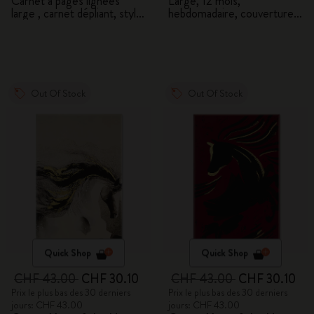
Carnet à pages lignées
Large, 12 mois,
large , carnet dépliant, stylo
hebdomadaire, couverture
Kaweco et 2 washi tapes
rigide avec coffret cadeau
avec coffret cadeau
Out Of Stock
Out Of Stock
Quick Shop
Quick Shop
CHF 43.00
CHF 30.10
CHF 43.00
CHF 30.10
Prix le plus bas des 30 derniers
Prix le plus bas des 30 derniers
jours: CHF 43.00
jours: CHF 43.00