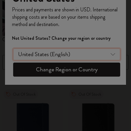
Inscrivez-vous maintenant et bénéficiez de
10 %
Prices and payments are shown in USD. International
de remise ainsi que de frais de port gratuits
shipping costs are based on your items shipping
sur votre première commande
en utilisant le
method and destination.
code
WELCOME10.
Créez un compte Moleskine pour accéder à des
Not United States? Change your region or country
Carnets
Agendas
M
offres exclusives, des avantages réservés aux
membres et davantage d’inspiration.
Filtre
Nouveautés
Créer un compte!
Change Region or Country
863 Produits
Out Of Stock
Out Of Stock