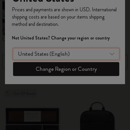
Inscrivez-vous maintenant et bénéficiez de
10 %
Prices and payments are shown in USD. International
de remise ainsi que de frais de port gratuits
shipping costs are based on your items shipping
sur votre première commande
en utilisant le
method and destination.
code
WELCOME10.
Créez un compte Moleskine pour accéder à des
Not United States? Change your region or country
Carnets
Agendas
M
offres exclusives, des avantages réservés aux
membres et davantage d’inspiration.
Filtre
Prix décroissant
Créer un compte!
Change Region or Country
863 Produits
Out Of Stock