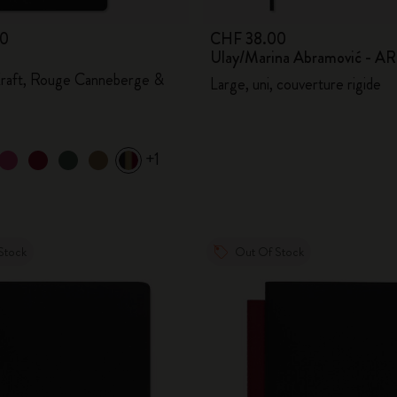
00
CHF 38.00
Ulay/Marina Abramović - A
Kraft, Rouge Canneberge &
Large, uni, couverture rigide
+1
Stock
Out Of Stock