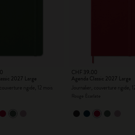
City Guide Notebooks LUXE x Moleskine
Casa Batlló Éditions personnalisées
I Am The City
Moleskine Detour
00
CHF 39.00
assic 2027 Large
Agenda Classic 2027 Large
 couverture rigide, 12 mois
Journalier, couverture rigide, 
Rouge Écarlate