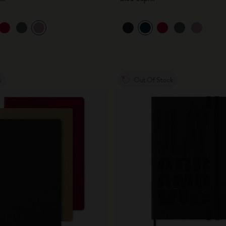
u
Out Of Stock