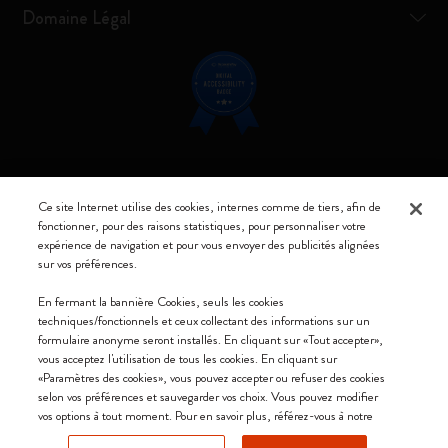
Domaine Légal
Restez connecté
Ce site Internet utilise des cookies, internes comme de tiers, afin de
fonctionner, pour des raisons statistiques, pour personnaliser votre
expérience de navigation et pour vous envoyer des publicités alignées
sur vos préférences.
Moleskine ® est une marque enregistrée de Moleskine Srl a socio unico
En fermant la bannière Cookies, seuls les cookies
techniques/fonctionnels et ceux collectant des informations sur un
Moleskine srl a socio unico - Via Bergognone, 34 – 20144 Milano -
formulaire anonyme seront installés. En cliquant sur «Tout accepter»,
Italia - P. IVA / CCIAA n. 07234480965 - REA MI 1945400 - Cap.
vous acceptez l'utilisation de tous les cookies. En cliquant sur
Soc. €2.181.513,42
«Paramètres des cookies», vous pouvez accepter ou refuser des cookies
selon vos préférences et sauvegarder vos choix. Vous pouvez modifier
Nous acceptons
vos options à tout moment. Pour en savoir plus, référez-vous à notre