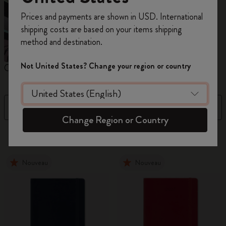
Inscrivez-vous maintenant et bénéficiez de
10 %
Prices and payments are shown in USD. International
de remise ainsi que de frais de port gratuits
shipping costs are based on your items shipping
sur votre première commande
en utilisant le
method and destination.
code
WELCOME10.
Créez un compte Moleskine pour accéder à des
Not United States? Change your region or country
Carnets
Agendas
M
offres exclusives, des avantages réservés aux
membres et davantage d’inspiration.
Filtre
Prix décroissant
Créer un compte!
Change Region or Country
863 Produits
Nouveau
Nouveau